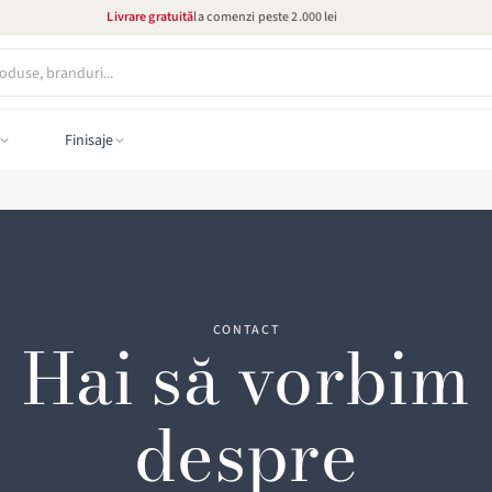
Livrare gratuită
la comenzi peste 2.000 lei
Finisaje
CONTACT
Hai să vorbim
despre