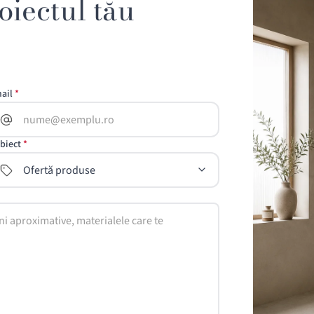
iectul tău
ail
biect