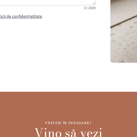
0 / 2000
ticii de confidențialitate
.
PREFERI ÎN PERSOANĂ?
Vino să vezi