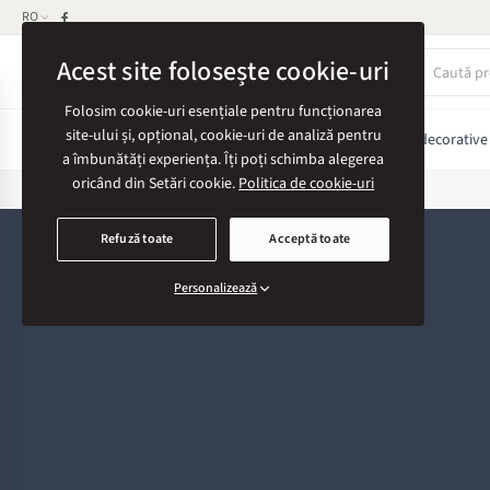
RO
AV CONSTRUCTION
Acest site folosește cookie-uri
Folosim cookie-uri esențiale pentru funcționarea
site-ului și, opțional, cookie-uri de analiză pentru
Toate produsele
Gresie & Faianță
Elemente decorative
a îmbunătăți experiența. Îți poți schimba alegerea
oricând din Setări cookie.
Politica de cookie-uri
Refuză toate
Acceptă toate
Personalizează