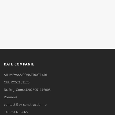
DATE COMPANIE
AILIMEVASS CONSTRUCT SRL
CUI: RO52153120
Nr. Reg. Com.: J2025051676008
România
contact@av-construction.ro
+40 754 618 865